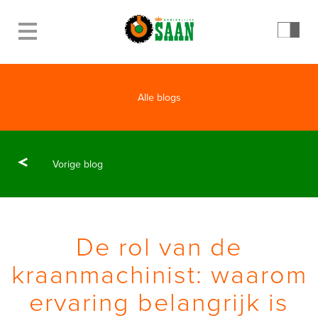
Alle blogs
Vorige blog
De rol van de
kraanmachinist: waarom
ervaring belangrijk is