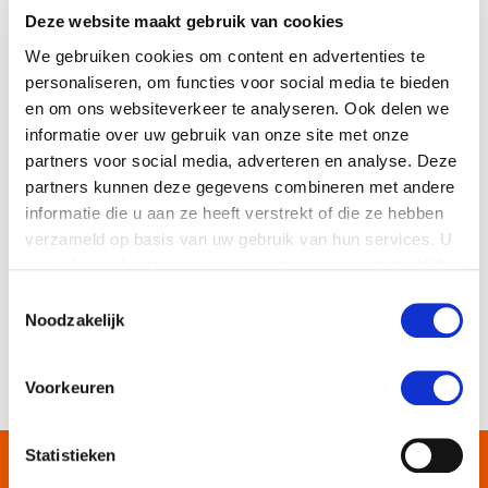
onze meest ervaren kraanmachinisten die
Deze website maakt gebruik van cookies
hun kennis graag doorgeven.
We gebruiken cookies om content en advertenties te
personaliseren, om functies voor social media te bieden
Door te investeren in opleiding,
en om ons websiteverkeer te analyseren. Ook delen we
praktijkervaring en modern materieel zorgen
informatie over uw gebruik van onze site met onze
wij ervoor dat projecten veilig en efficiënt
partners voor social media, adverteren en analyse. Deze
uitgevoerd kunnen worden. Lees meer over
partners kunnen deze gegevens combineren met andere
informatie die u aan ze heeft verstrekt of die ze hebben
Saan
Kraanverhuur
.
verzameld op basis van uw gebruik van hun services. U
gaat akkoord met onze cookies als u onze website blijft
gebruiken.
Toestemmingsselectie
Noodzakelijk
Ga naar blogoverzicht
Voorkeuren
Statistieken
125 JAAR EXPERTS IN
BEWEGING