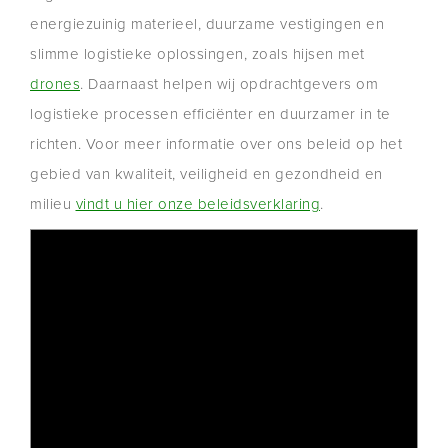
energiezuinig materieel, duurzame vestigingen en
slimme logistieke oplossingen, zoals hijsen met
drones
. Daarnaast helpen wij opdrachtgevers om
logistieke processen efficiënter en duurzamer in te
richten. Voor meer informatie over ons beleid op het
gebied van kwaliteit, veiligheid en gezondheid en
milieu
vindt u hier onze beleidsverklaring
.