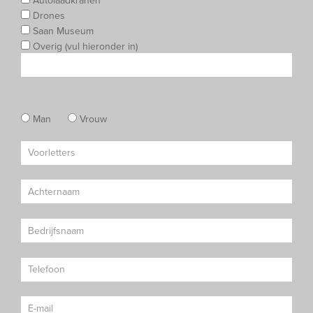
Autolaadkranen
Drones
Saan Museum
Overig (vul hieronder in)
Man
Vrouw