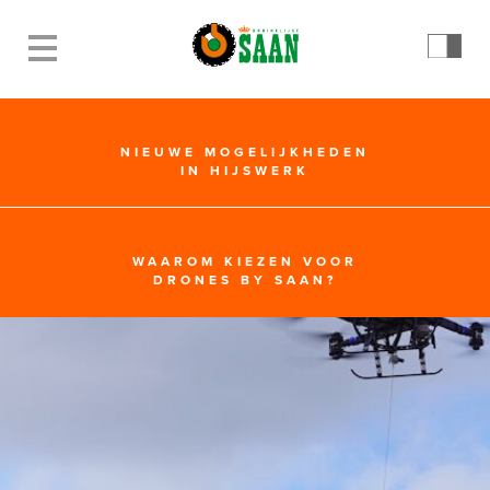
NIEUWE MOGELIJKHEDEN
IN HIJSWERK
WAAROM KIEZEN VOOR
DRONES BY SAAN?