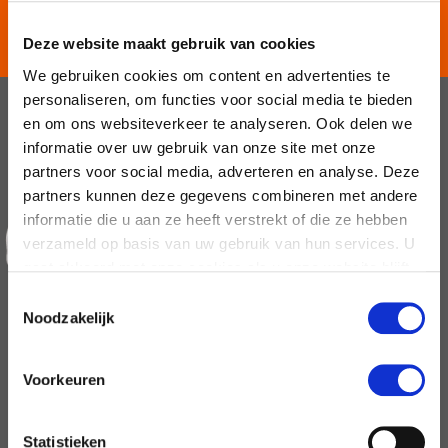
125 JAAR EXPERTS IN
Deze website maakt gebruik van cookies
BEWEGING
We gebruiken cookies om content en advertenties te
personaliseren, om functies voor social media te bieden
en om ons websiteverkeer te analyseren. Ook delen we
informatie over uw gebruik van onze site met onze
partners voor social media, adverteren en analyse. Deze
partners kunnen deze gegevens combineren met andere
informatie die u aan ze heeft verstrekt of die ze hebben
verzameld op basis van uw gebruik van hun services. U
gaat akkoord met onze cookies als u onze website blijft
gebruiken.
Toestemmingsselectie
Noodzakelijk
Voorkeuren
Statistieken