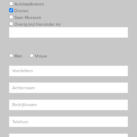
Autolaadkranen
Drones
Saan Museum
Overig (vul hieronder in)
Man
Vrouw