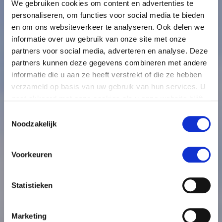
We gebruiken cookies om content en advertenties te
personaliseren, om functies voor social media te bieden
en om ons websiteverkeer te analyseren. Ook delen we
informatie over uw gebruik van onze site met onze
partners voor social media, adverteren en analyse. Deze
partners kunnen deze gegevens combineren met andere
informatie die u aan ze heeft verstrekt of die ze hebben
verzameld op basis van uw gebruik van hun services. U
gaat akkoord met onze cookies als u onze website blijft
gebruiken.
Toestemmingsselectie
Noodzakelijk
Voorkeuren
Statistieken
Marketing