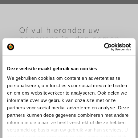
Of vul hieronder uw
gegevens in, dan nemen
wij contact met u op.
Deze website maakt gebruik van cookies
Ik wil informatie over:
We gebruiken cookies om content en advertenties te
personaliseren, om functies voor social media te bieden
Kraanverhuur
en om ons websiteverkeer te analyseren. Ook delen we
Industriële verhuizingen
Specifieke Verhuizingen
informatie over uw gebruik van onze site met onze
Bouwlogistiek
partners voor social media, adverteren en analyse. Deze
Autolaadkranen
partners kunnen deze gegevens combineren met andere
Drones
informatie die u aan ze heeft verstrekt of die ze hebben
Saan Museum
verzameld op basis van uw gebruik van hun services. U
Overig (vul hieronder in)
gaat akkoord met onze cookies als u onze website blijft