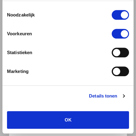
gebruiken.
Toestemmingsselectie
Noodzakelijk
Man
Vrouw
Voorkeuren
Statistieken
Marketing
Details tonen
OK