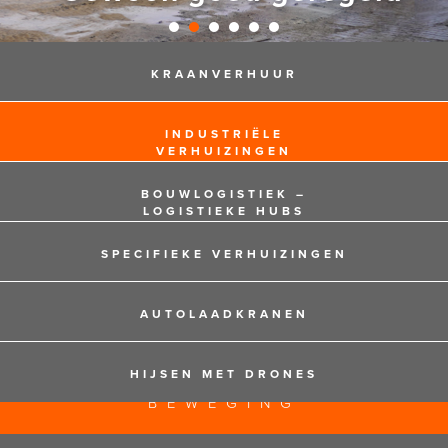
KRAANVERHUUR
INDUSTRIËLE
VERHUIZINGEN
BOUWLOGISTIEK –
LOGISTIEKE HUBS
SPECIFIEKE VERHUIZINGEN
AUTOLAADKRANEN
HIJSEN MET DRONES
125 JAAR EXPERTS IN
BEWEGING