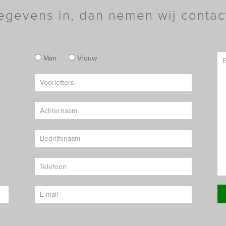
egevens in, dan nemen wij contac
Man
Vrouw