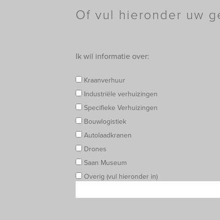
Of vul hieronder uw g
Ik wil informatie over:
Kraanverhuur
Industriële verhuizingen
Specifieke Verhuizingen
Bouwlogistiek
Autolaadkranen
Drones
Saan Museum
Overig (vul hieronder in)