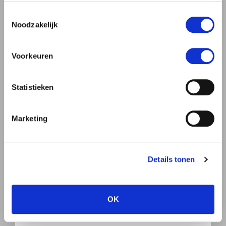
gebruiken.
Toestemmingsselectie
Noodzakelijk
Man
Vrouw
Voorkeuren
Statistieken
Marketing
Details tonen
OK