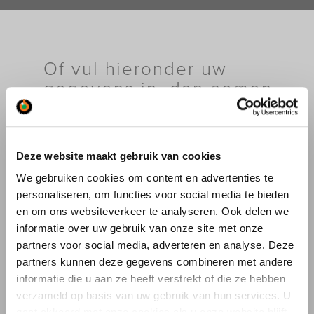
Of vul hieronder uw
gegevens in, dan nemen
wij contact met u op.
Deze website maakt gebruik van cookies
Ik wil informatie over:
We gebruiken cookies om content en advertenties te
personaliseren, om functies voor social media te bieden
Kraanverhuur
en om ons websiteverkeer te analyseren. Ook delen we
Industriële verhuizingen
Specifieke Verhuizingen
informatie over uw gebruik van onze site met onze
Bouwlogistiek
partners voor social media, adverteren en analyse. Deze
Autolaadkranen
partners kunnen deze gegevens combineren met andere
Drones
informatie die u aan ze heeft verstrekt of die ze hebben
Saan Museum
verzameld op basis van uw gebruik van hun services. U
Overig (vul hieronder in)
gaat akkoord met onze cookies als u onze website blijft