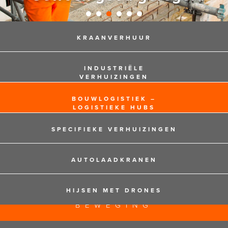
KRAANVERHUUR
INDUSTRIËLE
VERHUIZINGEN
BOUWLOGISTIEK –
LOGISTIEKE HUBS
SPECIFIEKE VERHUIZINGEN
AUTOLAADKRANEN
HIJSEN MET DRONES
125 JAAR EXPERTS IN
BEWEGING