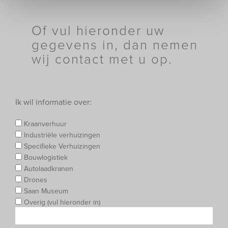
Of vul hieronder uw
gegevens in, dan nemen
wij contact met u op.
Ik wil informatie over:
Kraanverhuur
Industriële verhuizingen
Specifieke Verhuizingen
Bouwlogistiek
Autolaadkranen
Drones
Saan Museum
Overig (vul hieronder in)