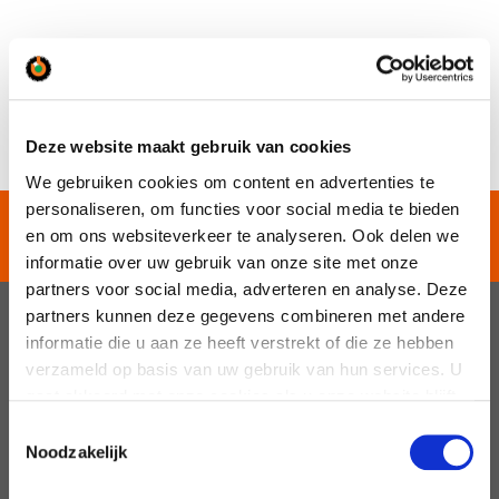
Ga naar projectenoverzicht
Deze website maakt gebruik van cookies
We gebruiken cookies om content en advertenties te
personaliseren, om functies voor social media te bieden
125 JAAR EXPERTS IN
en om ons websiteverkeer te analyseren. Ook delen we
BEWEGING
informatie over uw gebruik van onze site met onze
partners voor social media, adverteren en analyse. Deze
partners kunnen deze gegevens combineren met andere
informatie die u aan ze heeft verstrekt of die ze hebben
verzameld op basis van uw gebruik van hun services. U
gaat akkoord met onze cookies als u onze website blijft
gebruiken.
Toestemmingsselectie
Noodzakelijk