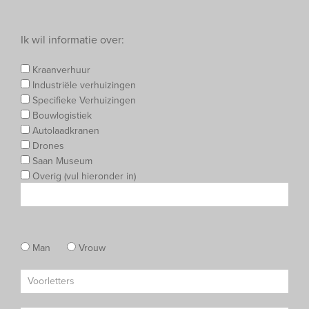
Ik wil informatie over:
Kraanverhuur
Industriële verhuizingen
Specifieke Verhuizingen
Bouwlogistiek
Autolaadkranen
Drones
Saan Museum
Overig (vul hieronder in)
Man
Vrouw