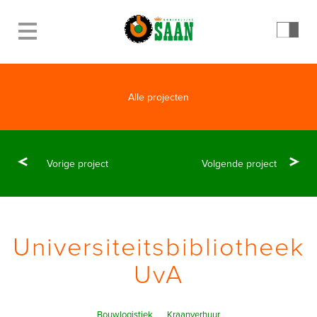
Alle projecten
Vorige project
Volgende project
Universiteitsbibliotheek
UvA
Bouwlogistiek
Kraanverhuur