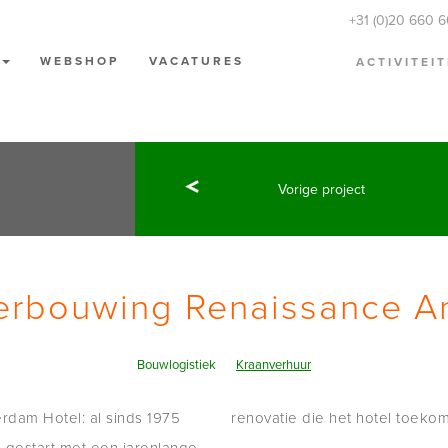
+31 (0)20 660 
N
WEBSHOP
VACATURES
ACTIVITEI
Vorige project
verbouwing Renaissance A
Bouwlogistiek
Kraanverhuur
rdam Hotel: al sinds 1975
renovatie die het hotel toek
is gestart met een jarenlange