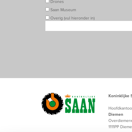
Drones
Saan Museum
Overig (vul hieronder in)
Koninklijke 
Hoofdkantoo
Diemen
Overdiemer
1111PP Diem