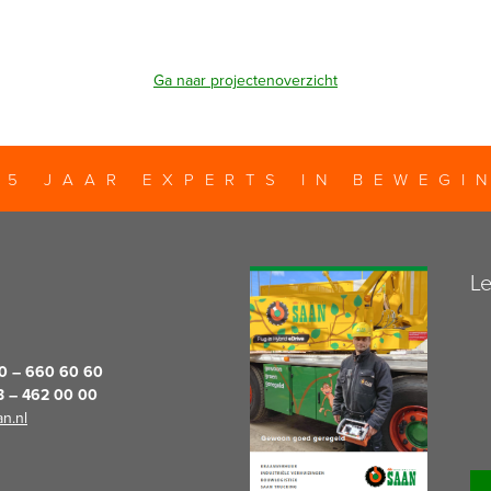
Ga naar projectenoverzicht
25 JAAR EXPERTS IN BEWEGI
Le
20 – 660 60 60
13 – 462 00 00
n.nl