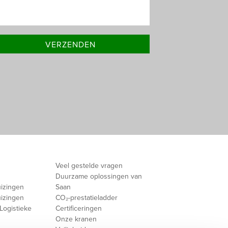
Veel gestelde vragen
Duurzame oplossingen van
uizingen
Saan
uizingen
CO₂-prestatieladder
Logistieke
Certificeringen
Onze kranen