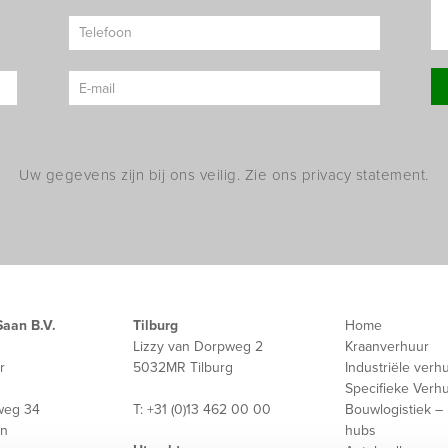
Uw gegevens zijn bij ons veilig. Zie ons privacy statement.
Saan B.V.
Tilburg
Home
Lizzy van Dorpweg 2
Kraanverhuur
r
5032MR Tilburg
Industriële verh
Specifieke Verh
weg 34
T: +31 (0)13 462 00 00
Bouwlogistiek – 
en
hubs