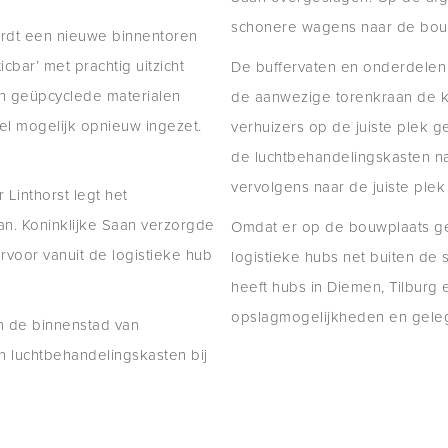
schonere wagens naar de bouw
rdt een nieuwe binnentoren
bar’ met prachtig uitzicht
De buffervaten en onderdelen v
n geüpcyclede materialen
de aanwezige torenkraan de k
eel mogelijk opnieuw ingezet.
verhuizers op de juiste plek 
de luchtbehandelingskasten n
vervolgens naar de juiste plek
 Linthorst legt het
aan. Koninklijke Saan verzorgde
Omdat er op de bouwplaats gee
rvoor vanuit de logistieke hub
logistieke hubs net buiten de s
heeft hubs in Diemen, Tilburg
opslagmogelijkheden en gel
n de binnenstad van
 luchtbehandelingskasten bij