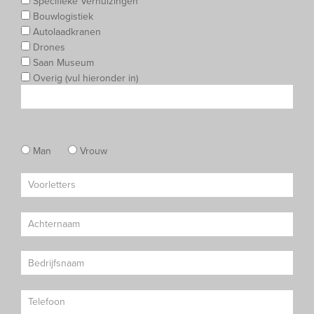
Specifieke Verhuizingen
Bouwlogistiek
Autolaadkranen
Drones
Saan Museum
Overig (vul hieronder in)
Man
Vrouw