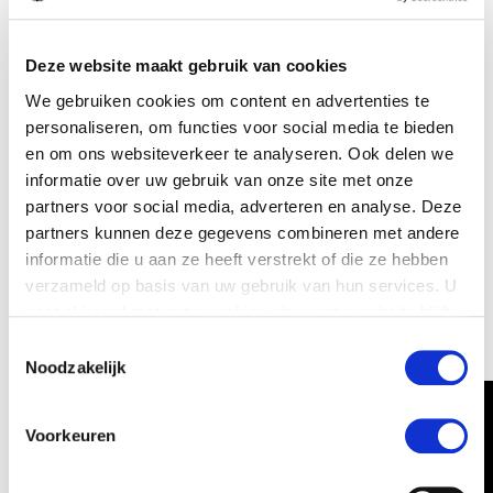
en kennis wordt gedeeld. “De jongens staan open voor
vragen en opmerkingen, er is begrip voor elkaar en een
Deze website maakt gebruik van cookies
goede samenwerking. En wij als klant hebben ook begrip
We gebruiken cookies om content en advertenties te
voor jullie als specialisten die het werk uitvoeren”. Hij zou
personaliseren, om functies voor social media te bieden
Saan zeker aanbevelen aan andere klanten: “Jullie zijn
en om ons websiteverkeer te analyseren. Ook delen we
gewoon heel capabel in dit soort dingen, in
informatie over uw gebruik van onze site met onze
partners voor social media, adverteren en analyse. Deze
machinetransporten. Ik ken jullie al meer dan 20 jaar, dus
partners kunnen deze gegevens combineren met andere
daar hoef ik niet over de discussiëren”.
informatie die u aan ze heeft verstrekt of die ze hebben
Ben je benieuwd naar het verloop van dit specifieke
verzameld op basis van uw gebruik van hun services. U
gaat akkoord met onze cookies als u onze website blijft
project? Dan vind je hier de door Bosch gemaakte
gebruiken.
Toestemmingsselectie
timelaps.
Noodzakelijk
Voorkeuren