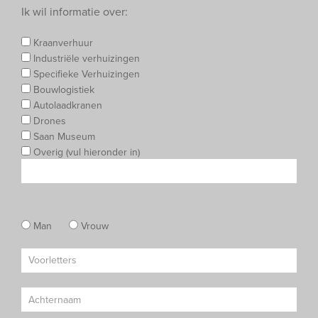
Ik wil informatie over:
Kraanverhuur
Industriële verhuizingen
Specifieke Verhuizingen
Bouwlogistiek
Autolaadkranen
Drones
Saan Museum
Overig (vul hieronder in)
Man
Vrouw