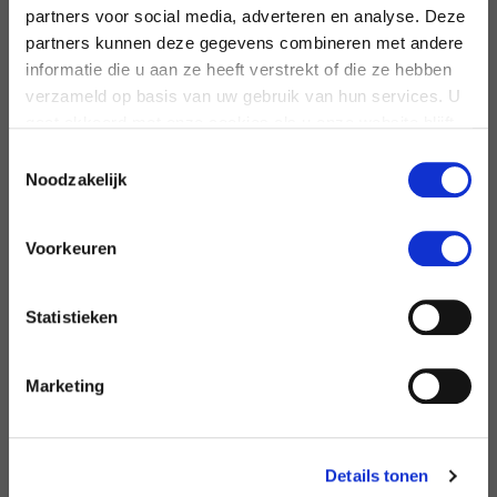
partners voor social media, adverteren en analyse. Deze
partners kunnen deze gegevens combineren met andere
informatie die u aan ze heeft verstrekt of die ze hebben
verzameld op basis van uw gebruik van hun services. U
gaat akkoord met onze cookies als u onze website blijft
gebruiken.
Toestemmingsselectie
Noodzakelijk
Kunnen wij u helpen
of wilt u iets weten?
Wij staan voor u klaar.
Voorkeuren
Bel ons:  
Diemen
+31 (0)20 – 660 60 60
Tilburg
+31 (0)13 – 462 00 00
Statistieken
Of mail:  
Algemeen
info@saan.nl
Marketing
Details tonen