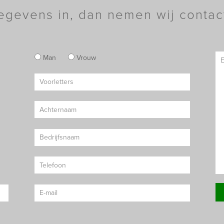
egevens in, dan nemen wij contac
Man
Vrouw