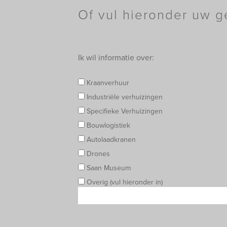
Of vul hieronder uw g
Ik wil informatie over:
Kraanverhuur
Industriële verhuizingen
Specifieke Verhuizingen
Bouwlogistiek
Autolaadkranen
Drones
Saan Museum
Overig (vul hieronder in)