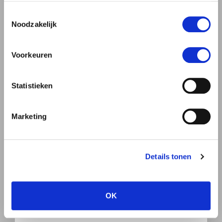
gebruiken.
Toestemmingsselectie
Noodzakelijk
Man
Vrouw
Voorkeuren
Statistieken
Marketing
Details tonen
OK