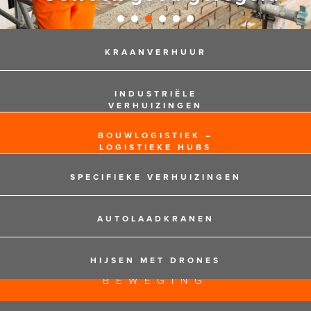
KRAANVERHUUR
INDUSTRIËLE
VERHUIZINGEN
BOUWLOGISTIEK –
LOGISTIEKE HUBS
SPECIFIEKE VERHUIZINGEN
AUTOLAADKRANEN
HIJSEN MET DRONES
125 JAAR EXPERTS IN
BEWEGING