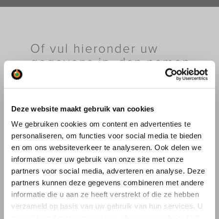
Of vul hieronder uw
gegevens in, dan nemen
wij contact met u op.
Deze website maakt gebruik van cookies
Ik wil informatie over:
We gebruiken cookies om content en advertenties te
personaliseren, om functies voor social media te bieden
Kraanverhuur
en om ons websiteverkeer te analyseren. Ook delen we
Industriële verhuizingen
Specifieke Verhuizingen
informatie over uw gebruik van onze site met onze
Bouwlogistiek
partners voor social media, adverteren en analyse. Deze
Autolaadkranen
partners kunnen deze gegevens combineren met andere
Drones
informatie die u aan ze heeft verstrekt of die ze hebben
Saan Museum
verzameld op basis van uw gebruik van hun services. U
Overig (vul hieronder in)
gaat akkoord met onze cookies als u onze website blijft