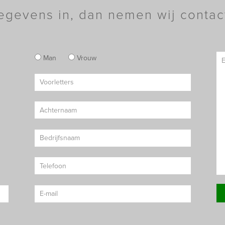
egevens in, dan nemen wij contac
Man
Vrouw