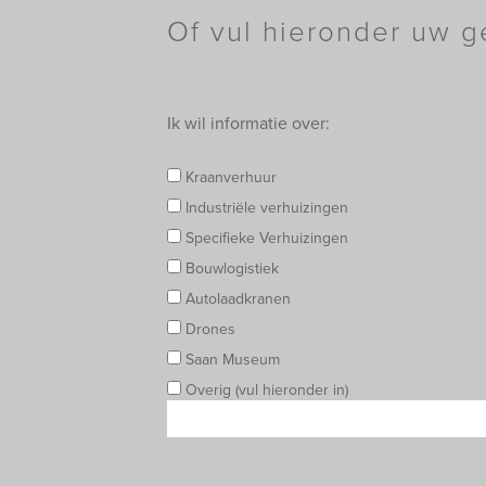
Of vul hieronder uw g
Ik wil informatie over:
Kraanverhuur
Industriële verhuizingen
Specifieke Verhuizingen
Bouwlogistiek
Autolaadkranen
Drones
Saan Museum
Overig (vul hieronder in)