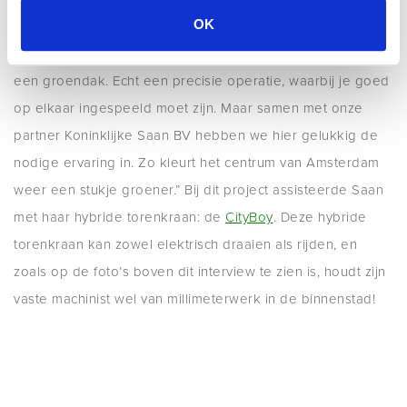
Facebookpagina voorbij. Zoals: “Het dak van de gymzaal
OK
in de Nieuwmarktbuurt in hartje centrum Amsterdam krijgt
een groendak. Echt een precisie operatie, waarbij je goed
op elkaar ingespeeld moet zijn. Maar samen met onze
partner Koninklijke Saan BV hebben we hier gelukkig de
nodige ervaring in. Zo kleurt het centrum van Amsterdam
weer een stukje groener.” Bij dit project assisteerde Saan
met haar hybride torenkraan: de
CityBoy
. Deze hybride
torenkraan kan zowel elektrisch draaien als rijden, en
zoals op de foto’s boven dit interview te zien is, houdt zijn
vaste machinist wel van millimeterwerk in de binnenstad!