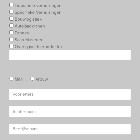
Industriële verhuizingen
Specifieke Verhuizingen
Bouwlogistiek
Autolaadkranen
Drones
Saan Museum
Overig (vul hieronder in)
Man
Vrouw