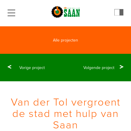
Alle projecten
Vorige project
Volgende project
Van der Tol vergroent
de stad met hulp van
Saan