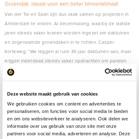
Groendak: ideaal voor een beter binnenklimaat
Van der Tol en Saan zijn dus vaak samen op projecten in
Amsterdam te vinden. Al decennialang, waarbij de laatste
jaren steeds vaker kranen worden ingezet om daktuinen
en zogenaamde groendaken in te richten. Casper
Korteweg: “We leggen al ruim 30 jaar daktuinen aan, maar
krijgen inderdaad steeds vaker opdrachten om panden
van een groendak te voorzien. Een groendak heeft als
voordeel dat het helpt om het binnenklimaat stabieler te
houden. Het wordt zo’n 40 graden minder warm dan een
Deze website maakt gebruik van cookies
traditioneel dak. In de zomer hoeft daardoor de airco
We gebruiken cookies om content en advertenties te
minder snel aan en dat scheelt behoorlijk in energiekosten
personaliseren, om functies voor social media te bieden
en CO2-uitstoot. Bovendien helpt een groen dak bij de
en om ons websiteverkeer te analyseren. Ook delen we
regulering van regenwaterafvoer. Met de steeds heviger
informatie over uw gebruik van onze site met onze
partners voor social media, adverteren en analyse. Deze
regenbuien is dat – zeker in de binnenstad – een groot