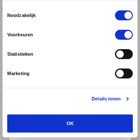
gebruiken.
Toestemmingsselectie
Noodzakelijk
Man
Vrouw
Voorkeuren
Statistieken
Marketing
Details tonen
OK