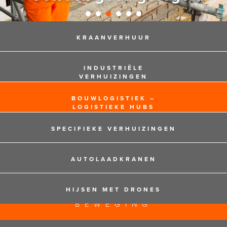
KRAANVERHUUR
INDUSTRIËLE
VERHUIZINGEN
BOUWLOGISTIEK –
LOGISTIEKE HUBS
SPECIFIEKE VERHUIZINGEN
AUTOLAADKRANEN
HIJSEN MET DRONES
125 JAAR EXPERTS IN
BEWEGING