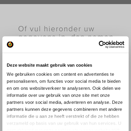
Of vul hieronder uw
gegevens in, dan nemen
wij contact met u op.
Deze website maakt gebruik van cookies
Ik wil informatie over:
We gebruiken cookies om content en advertenties te
personaliseren, om functies voor social media te bieden
Kraanverhuur
en om ons websiteverkeer te analyseren. Ook delen we
Industriële verhuizingen
Specifieke Verhuizingen
informatie over uw gebruik van onze site met onze
Bouwlogistiek
partners voor social media, adverteren en analyse. Deze
Autolaadkranen
partners kunnen deze gegevens combineren met andere
Drones
informatie die u aan ze heeft verstrekt of die ze hebben
Saan Museum
verzameld op basis van uw gebruik van hun services. U
Overig (vul hieronder in)
gaat akkoord met onze cookies als u onze website blijft