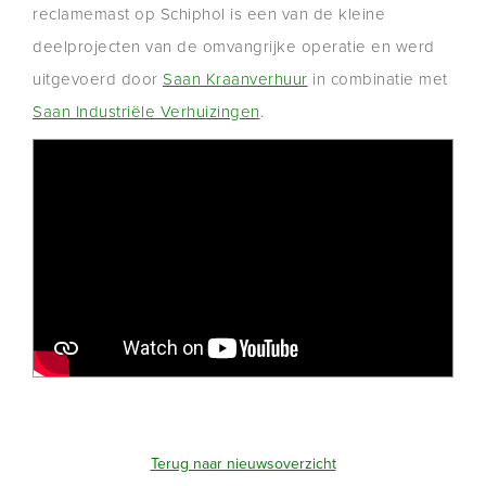
reclamemast op Schiphol is een van de kleine
deelprojecten van de omvangrijke operatie en werd
uitgevoerd door
Saan Kraanverhuur
in combinatie met
Saan Industriële Verhuizingen
.
Terug naar nieuwsoverzicht