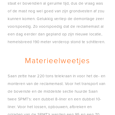
staat er bovendien al geruime tijd, dus de vraag was
of de mast nog wel goed van zijn grondvesten af zou
kunnen komen. Gelukkig verliep de demontage zeer
voorspoedig. Zo voorspoedig dat de reclamemast al
een dag eerder dan gepland op zijn nieuwe locatie,
hemelsbreed 190 meter verderop stond te schitteren.
Materieelweetjes
Saan zette haar 220 tons telekraan in voor het de- en
monteren van de reclamemast. Voor het transport van
de bovenste en de middelste sectie huurde Saan
twee SPMT’s: een dubbel 8-liner en een dubbel 10-
liner. Voor het lossen, opbouwen, afbreken en
opladen van de SPMT’s werden een 95 en een 70