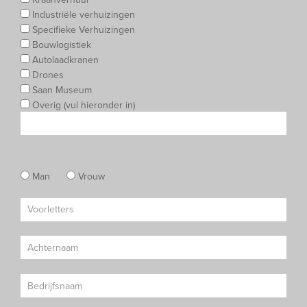
Industriële verhuizingen
Specifieke Verhuizingen
Bouwlogistiek
Autolaadkranen
Drones
Saan Museum
Overig (vul hieronder in)
Man
Vrouw