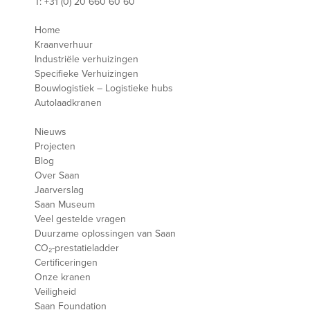
T: +31 (0) 20 660 60 60
Home
Kraanverhuur
Industriële verhuizingen
Specifieke Verhuizingen
Bouwlogistiek – Logistieke hubs
Autolaadkranen
Nieuws
Projecten
Blog
Over Saan
Jaarverslag
Saan Museum
Veel gestelde vragen
Duurzame oplossingen van Saan
CO₂-prestatieladder
Certificeringen
Onze kranen
Veiligheid
Saan Foundation