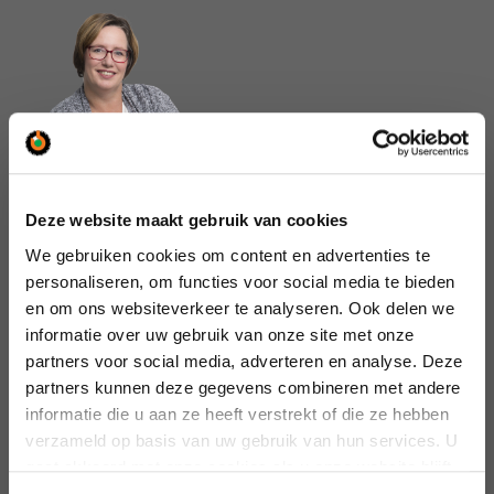
Deze website maakt gebruik van cookies
We gebruiken cookies om content en advertenties te
personaliseren, om functies voor social media te bieden
en om ons websiteverkeer te analyseren. Ook delen we
informatie over uw gebruik van onze site met onze
partners voor social media, adverteren en analyse. Deze
Kunnen wij u helpen
partners kunnen deze gegevens combineren met andere
of wilt u iets weten?
informatie die u aan ze heeft verstrekt of die ze hebben
Wij staan voor u klaar.
verzameld op basis van uw gebruik van hun services. U
gaat akkoord met onze cookies als u onze website blijft
Bel ons:  
Diemen
+31 (0)20 – 660 60 60
gebruiken.