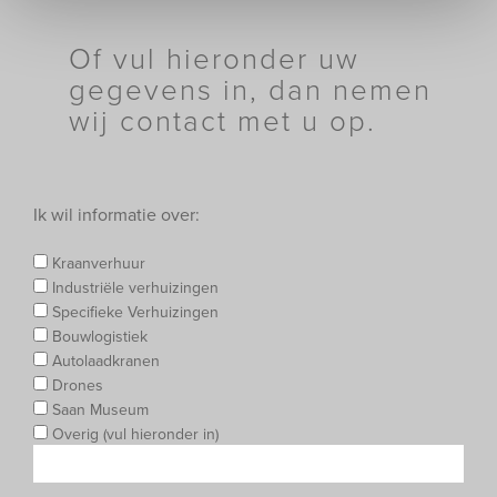
Of vul hieronder uw
gegevens in, dan nemen
wij contact met u op.
Ik wil informatie over:
Kraanverhuur
Industriële verhuizingen
Specifieke Verhuizingen
Bouwlogistiek
Autolaadkranen
Drones
Saan Museum
Overig (vul hieronder in)