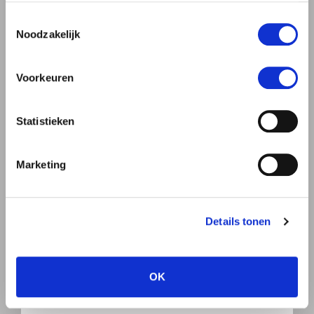
gebruiken.
Toestemmingsselectie
Noodzakelijk
Man
Vrouw
Voorkeuren
Statistieken
Marketing
Details tonen
OK