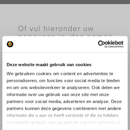
Of vul hieronder uw
gegevens in, dan nemen
wij contact met u op.
Deze website maakt gebruik van cookies
Ik wil informatie over:
We gebruiken cookies om content en advertenties te
personaliseren, om functies voor social media te bieden
Kraanverhuur
en om ons websiteverkeer te analyseren. Ook delen we
Industriële verhuizingen
Specifieke Verhuizingen
informatie over uw gebruik van onze site met onze
Bouwlogistiek
partners voor social media, adverteren en analyse. Deze
Autolaadkranen
partners kunnen deze gegevens combineren met andere
Drones
informatie die u aan ze heeft verstrekt of die ze hebben
Saan Museum
verzameld op basis van uw gebruik van hun services. U
Overig (vul hieronder in)
gaat akkoord met onze cookies als u onze website blijft