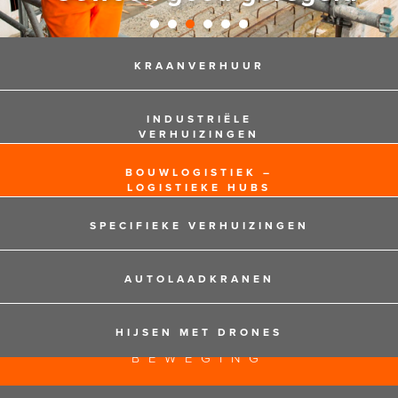
KRAANVERHUUR
INDUSTRIËLE
VERHUIZINGEN
BOUWLOGISTIEK –
LOGISTIEKE HUBS
SPECIFIEKE VERHUIZINGEN
AUTOLAADKRANEN
HIJSEN MET DRONES
125 JAAR EXPERTS IN
BEWEGING