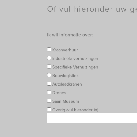
Of vul hieronder uw g
Ik wil informatie over:
Kraanverhuur
Industriële verhuizingen
Specifieke Verhuizingen
Bouwlogistiek
Autolaadkranen
Drones
Saan Museum
Overig (vul hieronder in)