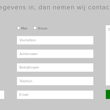
egevens in, dan nemen wij contac
Man
Vrouw