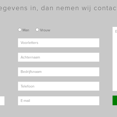
egevens in, dan nemen wij contac
Man
Vrouw