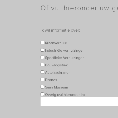
Of vul hieronder uw g
Ik wil informatie over:
Kraanverhuur
Industriële verhuizingen
Specifieke Verhuizingen
Bouwlogistiek
Autolaadkranen
Drones
Saan Museum
Overig (vul hieronder in)