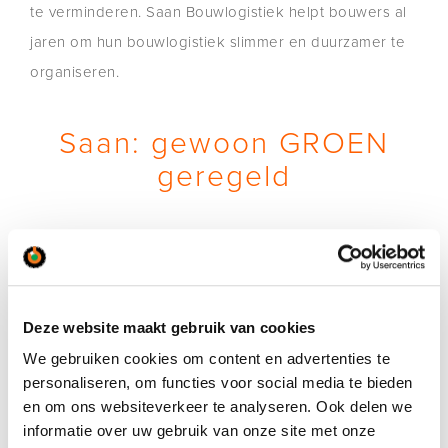
te verminderen. Saan Bouwlogistiek helpt bouwers al
jaren om hun bouwlogistiek slimmer en duurzamer te
organiseren.
Saan: gewoon GROEN
geregeld
Wil je voor je bouwproject elektrische hijskranen willen
huren, HVO100 inzetten of je bouwlogistieke proces
vergroenen? Neem dan contact op met Saan, want bij
Saan zijn de dingen niet alleen Gewoon goed
Deze website maakt gebruik van cookies
geregeld, ze zijn ook gewoon GROEN geregeld!
We gebruiken cookies om content en advertenties te
personaliseren, om functies voor social media te bieden
Bel ons: 020 – 660 60 34, of mail ons:
kranen@saan.nl
.
en om ons websiteverkeer te analyseren. Ook delen we
informatie over uw gebruik van onze site met onze