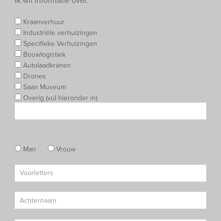
Ik wil informatie over:
Kraanverhuur
Industriële verhuizingen
Specifieke Verhuizingen
Bouwlogistiek
Autolaadkranen
Drones
Saan Museum
Overig (vul hieronder in)
Man
Vrouw