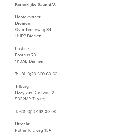
Koninklijke Saan B.V.
Hoofdkantoor
Diemen
Overdiemerweg 34
1111PP Diemen
Postadres:
Postbus 70
1110AB Diemen
T: +31 (0)20 660 60 60
Tilburg
Lizzy van Dorpweg 2
5032MR Tilburg
T: +31 (0)13-462 00 00
Utrecht
Rutherfordweg 104