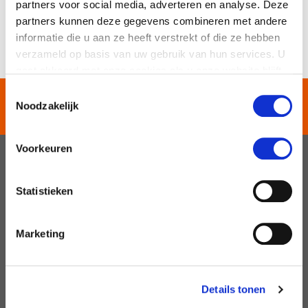
partners voor social media, adverteren en analyse. Deze
Terug naar nieuwsoverzicht
partners kunnen deze gegevens combineren met andere
informatie die u aan ze heeft verstrekt of die ze hebben
verzameld op basis van uw gebruik van hun services. U
gaat akkoord met onze cookies als u onze website blijft
gebruiken.
Toestemmingsselectie
125 JAAR EXPERTS IN
Noodzakelijk
BEWEGING
Voorkeuren
Statistieken
Marketing
Details tonen