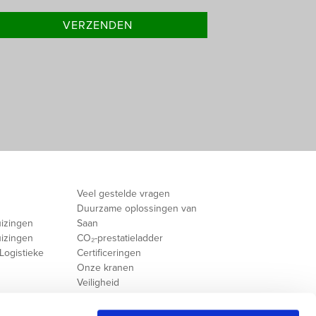
Veel gestelde vragen
Duurzame oplossingen van
uizingen
Saan
uizingen
CO₂-prestatieladder
Logistieke
Certificeringen
Onze kranen
Veiligheid
Saan Foundation