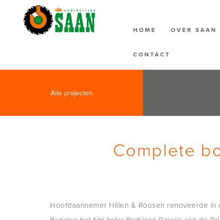
HOME
OVER SAA
CONTACT
Alle projecten
Complete bo
Hoofdaannemer Hillen & Roosen renoveerde in 
organisatie en af-/aanvoer van (bouw)materialen,