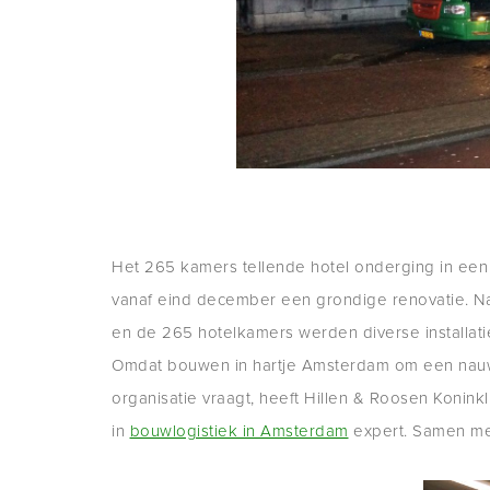
Het 265 kamers tellende hotel onderging in een t
vanaf eind december een grondige renovatie. Na
en de 265 hotelkamers werden diverse installat
Omdat bouwen in hartje Amsterdam om een nauw
organisatie vraagt, heeft Hillen & Roosen Konink
in
bouwlogistiek in Amsterdam
expert. Samen me