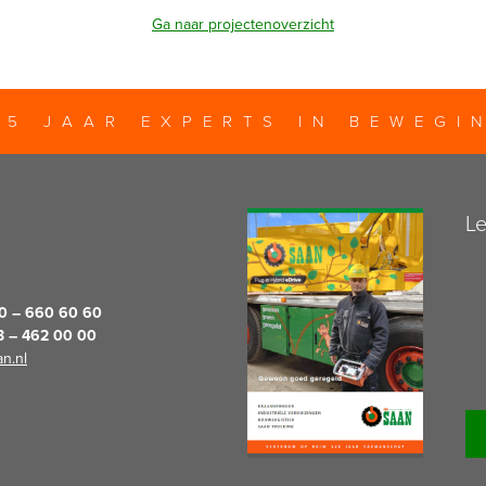
Ga naar projectenoverzicht
25 JAAR EXPERTS IN BEWEGI
Le
20 – 660 60 60
13 – 462 00 00
n.nl