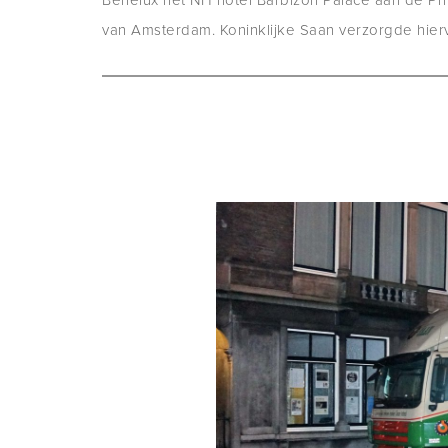
Benelux het NH hotel Barbizon Palace aan de Pr
van Amsterdam. Koninklijke Saan verzorgde hierv