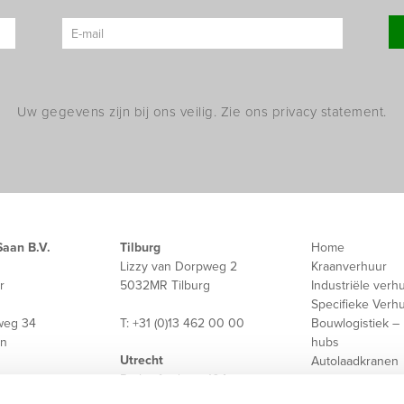
Uw gegevens zijn bij ons veilig. Zie ons privacy statement.
Saan B.V.
Tilburg
Home
Lizzy van Dorpweg 2
Kraanverhuur
r
5032MR Tilburg
Industriële verh
Specifieke Verh
weg 34
T: +31 (0)13 462 00 00
Bouwlogistiek – 
en
hubs
Utrecht
Autolaadkranen
Rutherfordweg 104
3542CG Utrecht
Nieuws