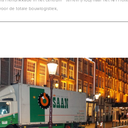
ins Hendrikkade in het centrum
terrein (HUB) naar het NH Hote
oor de totale bouwlogistiek,