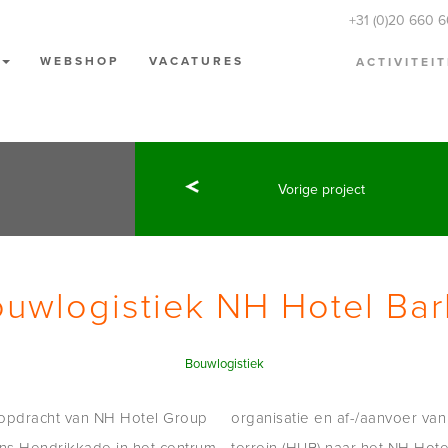
+31 (0)20 660 
N
WEBSHOP
VACATURES
ACTIVITEI
Vorige project
uwlogistiek NH Hotel Bar
Bouwlogistiek
opdracht van NH Hotel Group
 vanaf het centrale logistieke