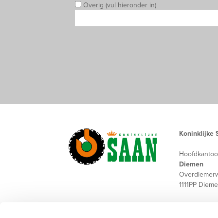
Overig (vul hieronder in)
Koninklijke 
Hoofdkantoo
Diemen
Overdiemer
1111PP Diem
Postadres:
Postbus 70