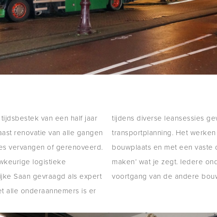
ijdsbestek van een half jaar
tijdens diverse leansessies g
ast renovatie van alle gangen
transportplanning. Het werken
ies vervangen of gerenoveerd.
bouwplaats en met een vaste d
keurige logistieke
maken’ wat je zegt. Iedere on
lijke Saan gevraagd als expert
voortgang van de andere bouw
t alle onderaannemers is er