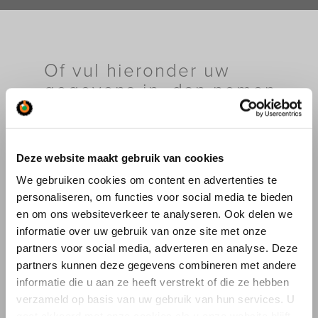
Of vul hieronder uw
gegevens in, dan nemen
wij contact met u op.
Deze website maakt gebruik van cookies
Ik wil informatie over:
We gebruiken cookies om content en advertenties te
personaliseren, om functies voor social media te bieden
Kraanverhuur
en om ons websiteverkeer te analyseren. Ook delen we
Industriële verhuizingen
Specifieke Verhuizingen
informatie over uw gebruik van onze site met onze
Bouwlogistiek
partners voor social media, adverteren en analyse. Deze
Autolaadkranen
partners kunnen deze gegevens combineren met andere
Drones
informatie die u aan ze heeft verstrekt of die ze hebben
Saan Museum
verzameld op basis van uw gebruik van hun services. U
Overig (vul hieronder in)
gaat akkoord met onze cookies als u onze website blijft