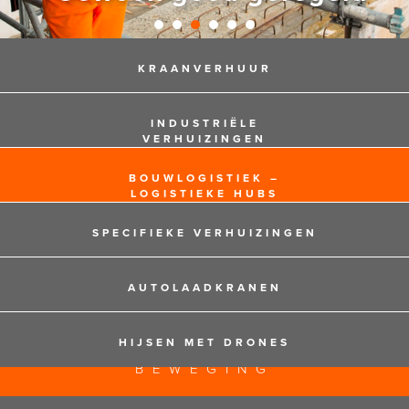
KRAANVERHUUR
INDUSTRIËLE
VERHUIZINGEN
BOUWLOGISTIEK –
LOGISTIEKE HUBS
SPECIFIEKE VERHUIZINGEN
AUTOLAADKRANEN
HIJSEN MET DRONES
125 JAAR EXPERTS IN
BEWEGING