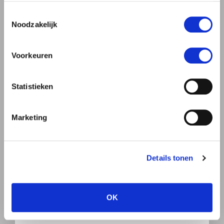
gebruiken.
Toestemmingsselectie
Noodzakelijk
Man
Vrouw
Voorkeuren
Statistieken
Marketing
Details tonen
OK